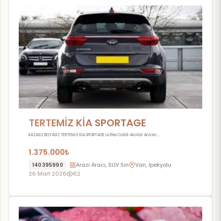
TERTEMİZ KİA SPORTAGE
KAZASIZ BOYASIZ TERTEMİZ KİA SPORTAGE Lütfen Ciddi Alıcılar Arasın ….
1.375.000₺
140395990
Arazi Aracı, SUV Sınıfı, Pick Up
Van, İpekyolu
26 Mart 2026
62