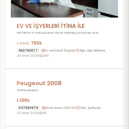
EV VE İŞYERLERİ İTİNA İLE
İLAÇLANIR
HER TÜRLÜ EV VE İŞYERİ İLAÇLAMASI İTİNA İLE YAPILIR Bilgi İçin Faruk Bey İle İle...
750₺
1.000₺
992793077
Ev ve Konut İlaçlama
Ağrı, Ağrı Merkez
26 Mart 2026
289
Peugeout 2008
Tertemiz peugeout
1.100₺
547584979
Arazi Aracı, SUV Sınıfı, Pick Up
Van, İpekyolu
26 Mart 2026
45