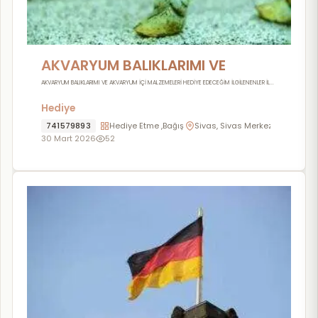
AKVARYUM BALIKLARIMI VE
MALZEMELERİNİ HEDİYE EDECEĞİM
AKVARYUM BALIKLARIMI VE AKVARYUM İÇİ MALZEMELERİ HEDİYE EDECEĞİM İLGİLENENLER İL...
Hediye
741579893
Hediye Etme ,Bağış , Yardım
Sivas, Sivas Merkez
30 Mart 2026
52