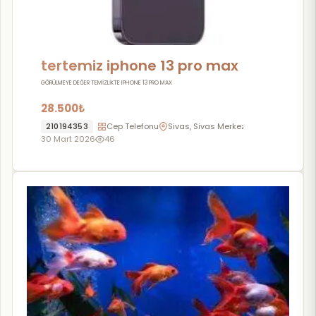
tertemiz iphone 13 pro max
GÖRÜLMEYE DEĞER TEMİZLİKTE IPHONE 13 PRO MAX
28.500₺
210194353
Cep Telefonu
Sivas, Sivas Merkez
30 Mart 2026
46