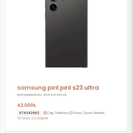
samsung pırıl pırıl s23 ultra
kesin beğeneceksiniz . kılcal çizik dahi yok
42.000₺
674042992
Cep Telefonu
Sivas, Sivas Merkez
30 Mart 2026
49