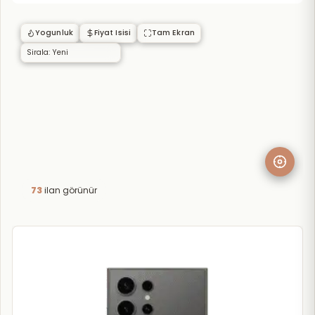
Yogunluk
Fiyat Isisi
Tam Ekran
73
ilan görünür