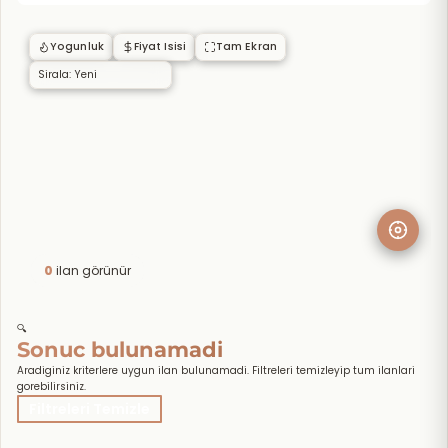
Yogunluk
Fiyat Isisi
Tam Ekran
0
ilan görünür
🔍
Sonuc bulunamadi
Aradiginiz kriterlere uygun ilan bulunamadi. Filtreleri temizleyip tum ilanlari
gorebilirsiniz.
Filtreleri Temizle