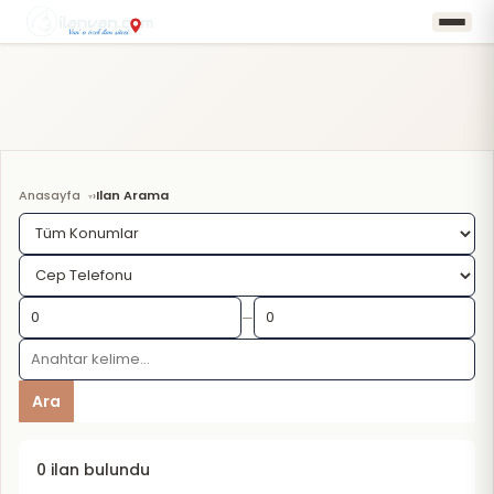
Anasayfa
Ilan Arama
›
—
Ara
0 ilan bulundu