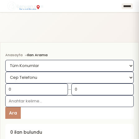
Anasayfa
Ilan Arama
›
—
Ara
0 ilan bulundu