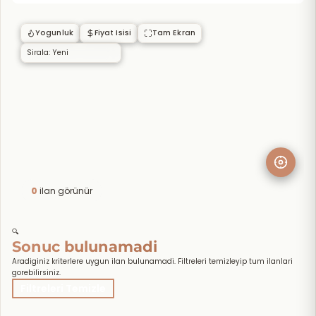
Yogunluk
Fiyat Isisi
Tam Ekran
0
ilan görünür
🔍
Sonuc bulunamadi
Aradiginiz kriterlere uygun ilan bulunamadi. Filtreleri temizleyip tum ilanlari
gorebilirsiniz.
Filtreleri Temizle