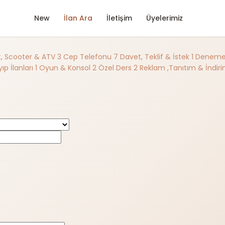
New
İlan Ara
İletişim
Üyelerimiz
et, Scooter & ATV
3
Cep Telefonu
7
Davet, Teklif & İstek
1
Deneme A
ıp İlanları
1
Oyun & Konsol
2
Özel Ders
2
Reklam ,Tanıtım & İndir