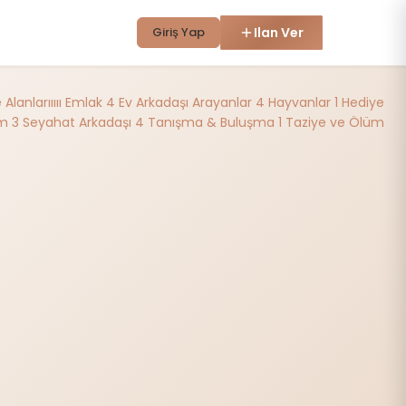
Giriş Yap
Ilan Ver
lanlarııııı
Emlak
4
Ev Arkadaşı Arayanlar
4
Hayvanlar
1
Hediye
im
3
Seyahat Arkadaşı
4
Tanışma & Buluşma
1
Taziye ve Ölüm