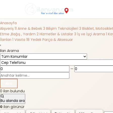
Anasayfa
Alışveriş
11
Anne & Bebek
3
Bilişim Teknolojileri
3
Bisiklet, Motosikl
Etme ,Bağış , Yardım
2
Hizmetler & Ustalar
3
İş ve İşçi Arama
1
Kay
İlanları
1
Vasıta
18
Yedek Parça & Aksesuar
›
Ilan Arama
—
Ara
0 ilan bulundu
Bu alanda ara
0
ilan görünür