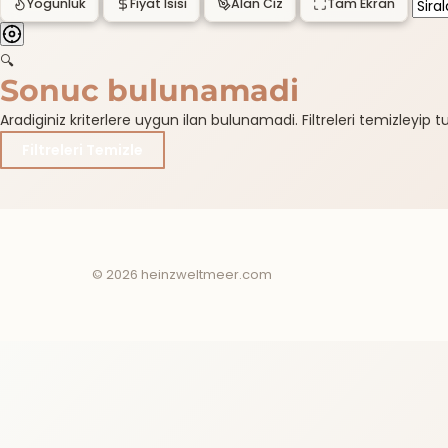
Yogunluk
Fiyat Isisi
Alan Ciz
Tam Ekran
🔍
Sonuc bulunamadi
Aradiginiz kriterlere uygun ilan bulunamadi. Filtreleri temizleyip tum
Filtreleri Temizle
© 2026 heinzweltmeer.com