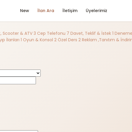
New
İlan Ara
İletişim
Üyelerimiz
et, Scooter & ATV
3
Cep Telefonu
7
Davet, Teklif & İstek
1
Deneme A
ıp İlanları
1
Oyun & Konsol
2
Özel Ders
2
Reklam ,Tanıtım & İndir