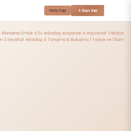
Giriş Yap
Ilan Ver
lanlarııııı
Emlak
4
Ev Arkadaşı Arayanlar
4
Hayvanlar
1
Hediye
im
3
Seyahat Arkadaşı
4
Tanışma & Buluşma
1
Taziye ve Ölüm