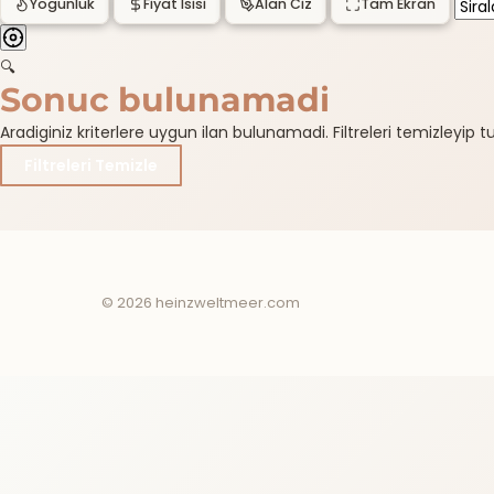
Yogunluk
Fiyat Isisi
Alan Ciz
Tam Ekran
🔍
Sonuc bulunamadi
Aradiginiz kriterlere uygun ilan bulunamadi. Filtreleri temizleyip tum
Filtreleri Temizle
© 2026 heinzweltmeer.com