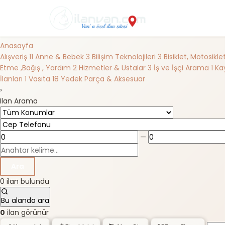
Anasayfa
Alışveriş
11
Anne & Bebek
3
Bilişim Teknolojileri
3
Bisiklet, Motosikl
Etme ,Bağış , Yardım
2
Hizmetler & Ustalar
3
İş ve İşçi Arama
1
Kay
İlanları
1
Vasıta
18
Yedek Parça & Aksesuar
›
Ilan Arama
—
Ara
0 ilan bulundu
Bu alanda ara
0
ilan görünür