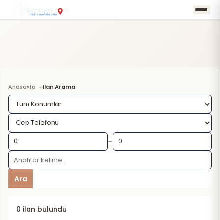
Anasayfa
Ilan Arama
›
—
Ara
0 ilan bulundu