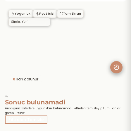
Yogunluk
Fiyat Isisi
Tam Ekran
0
ilan görünür
🔍
Sonuc bulunamadi
Aradiginiz kriterlere uygun ilan bulunamadi. Filtreleri temizleyip tum ilanlari
gorebilirsiniz.
Filtreleri Temizle