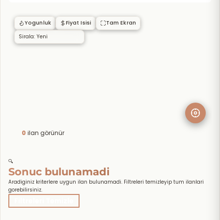
Yogunluk
Fiyat Isisi
Tam Ekran
0
ilan görünür
🔍
Sonuc bulunamadi
Aradiginiz kriterlere uygun ilan bulunamadi. Filtreleri temizleyip tum ilanlari
gorebilirsiniz.
Filtreleri Temizle