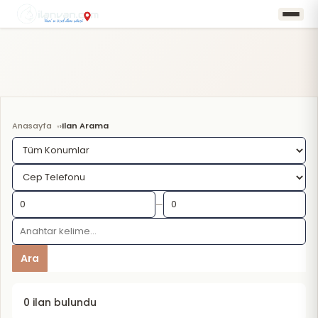
Anasayfa
Ilan Arama
›
—
Ara
0 ilan bulundu