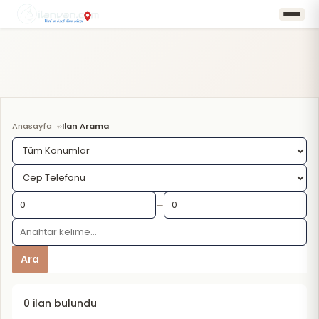
Anasayfa
Ilan Arama
›
—
Ara
0 ilan bulundu