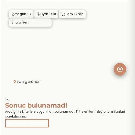
Yogunluk
Fiyat Isisi
Tam Ekran
0
ilan görünür
🔍
Sonuc bulunamadi
Aradiginiz kriterlere uygun ilan bulunamadi. Filtreleri temizleyip tum ilanlari
gorebilirsiniz.
Filtreleri Temizle