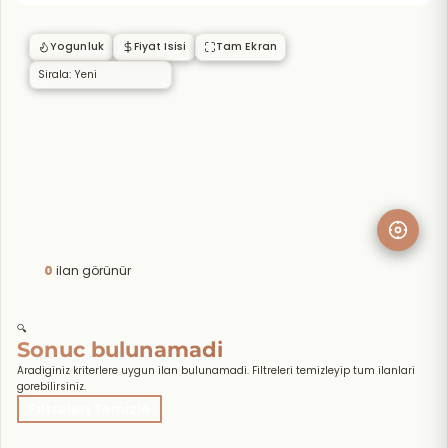
Yogunluk
Fiyat Isisi
Tam Ekran
0
ilan görünür
🔍
Sonuc bulunamadi
Aradiginiz kriterlere uygun ilan bulunamadi. Filtreleri temizleyip tum ilanlari
gorebilirsiniz.
Filtreleri Temizle