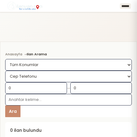
Anasayfa
Ilan Arama
›
—
Ara
0 ilan bulundu