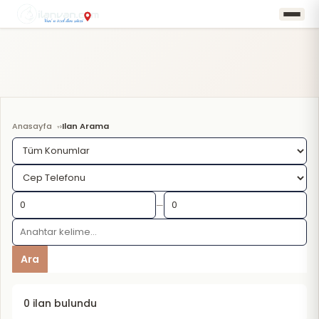
Anasayfa
Ilan Arama
›
—
Ara
0 ilan bulundu