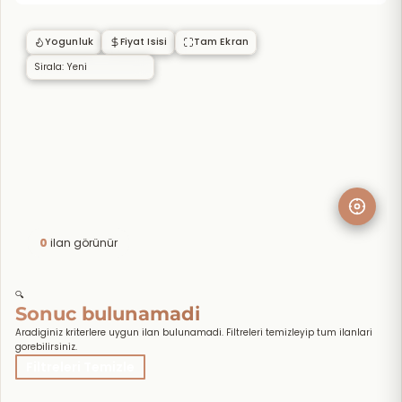
Yogunluk
Fiyat Isisi
Tam Ekran
0
ilan görünür
🔍
Sonuc bulunamadi
Aradiginiz kriterlere uygun ilan bulunamadi. Filtreleri temizleyip tum ilanlari
gorebilirsiniz.
Filtreleri Temizle