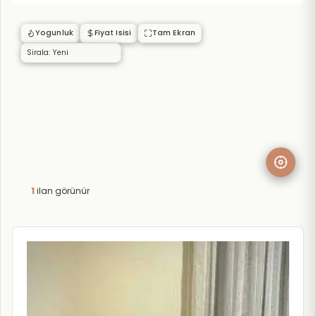
Yogunluk
Fiyat Isisi
Tam Ekran
1
ilan görünür