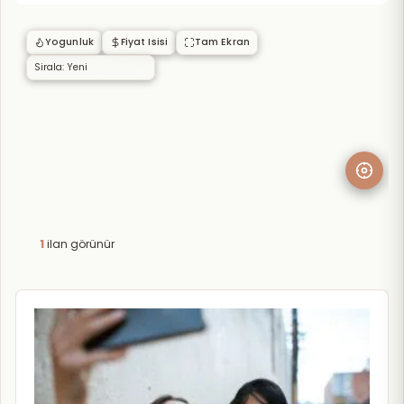
Yogunluk
Fiyat Isisi
Tam Ekran
1
ilan görünür