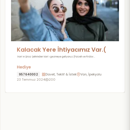
Kalacak Yere İhtiyacımız Var.(
Faizeh Firdovs) 27- 30 Temmuz
İran’ ın Şiraz Şehrinden Van’ ı gezmeye geliyoruz.(Faizeh ve Firdov...
Tarihleri Arasında Lütfen Yardım
Hediye
Edin
957640002
Davet, Teklif & İstek
Van, İpekyolu
23 Temmuz 2024
200