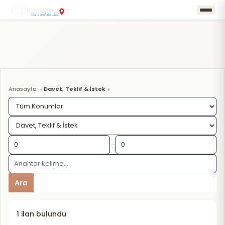
Anasayfa
Davet, Teklif & İstek
›
—
Ara
1 ilan bulundu