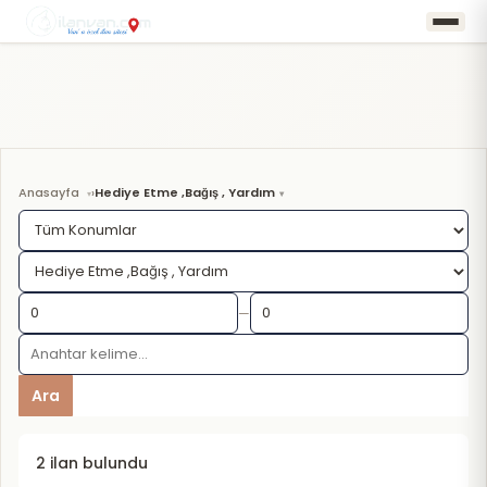
Anasayfa
Hediye Etme ,Bağış , Yardım
›
—
Ara
2 ilan bulundu