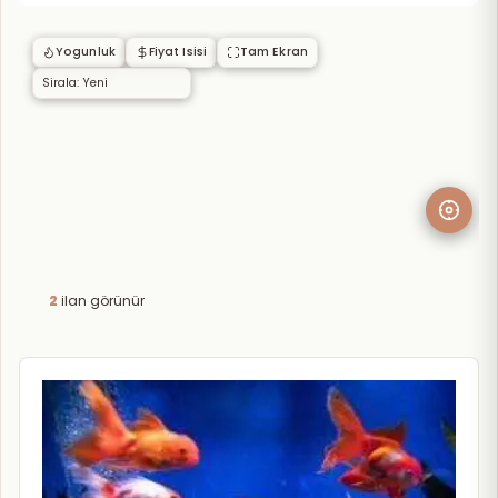
Yogunluk
Fiyat Isisi
Tam Ekran
2
ilan görünür