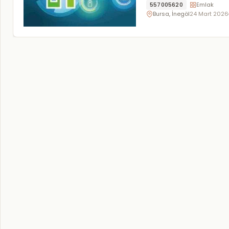
557005620
Emlak
Bursa, İnegöl
24 Mart 2026