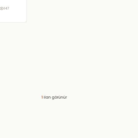
147
1
ilan görünür