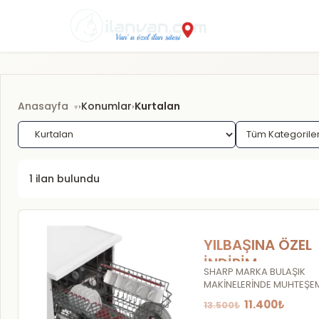
Anasayfa
Konumlar
Kurtalan
›
›
1 ilan bulundu
YILBAŞINA ÖZEL
İNDİRİM
SHARP MARKA BULAŞIK
MAKİNELERİNDE MUHTEŞE
İNDİRİMLER
11.400₺
13.500₺