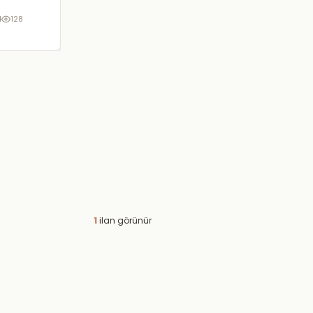
4
128
1
ilan görünür