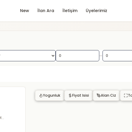
New
İlan Ara
İletişim
Üyelerimiz
—
Yogunluk
Fiyat Isisi
Alan Ciz
T
M