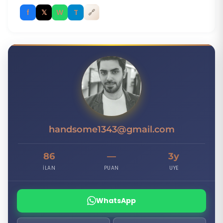
f
𝕏
W
T
🔗
H
handsome1343@gmail.com
86
—
3y
İLAN
PUAN
UYE
WhatsApp