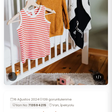
1
/ 1
16 Ağustos 2024
139 goruntulenme
Ilan No:
713594215
Van, İpekyolu