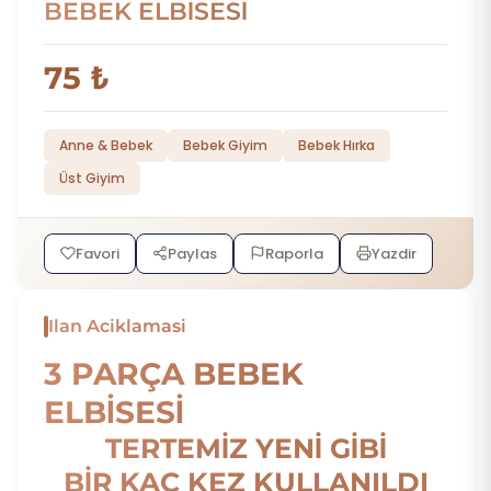
BEBEK ELBİSESİ
75 ₺
Anne & Bebek
Bebek Giyim
Bebek Hırka
Üst Giyim
Favori
Paylas
Raporla
Yazdir
Ilan Aciklamasi
3 PARÇA BEBEK
ELBİSESİ
TERTEMİZ YENİ GİBİ
BİR KAÇ KEZ KULLANILDI