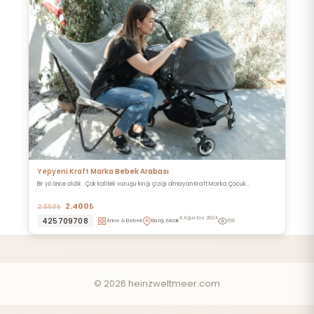
Yepyeni Kraft Marka Bebek Arabası
Bir yıl önce aldık . Çok kaliteli vuruğu kırığı çiziği olmayan Kraft Marka Çocuk...
2.400₺
2.550₺
4 Ağustos 2024
425709708
Anne & Bebek
Elazığ, Arıcak
158
© 2026 heinzweltmeer.com