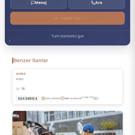
Mesaj
Ara
★
Teklif Ver
Tum ilanlarini gor
Benzer Ilanlar
araba
arabs
1₺
2₺
6 Aralık 2025
504398104
Anne & Bebek
Balıkesir, Edremit
2