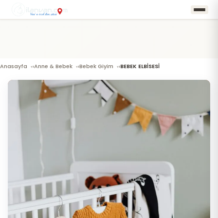
Anasayfa
Anne & Bebek
Bebek Giyim
BEBEK ELBİSESİ
›
›
›