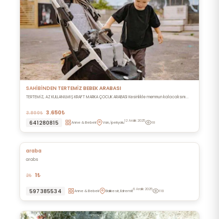
SAHİBİNDEN TERTEMİZ BEBEK ARABASI
TERTEMİZ, AZ KULLANILMIŞ KRAFT MARKA ÇOCUK ARABASI Kesinlikle memnun kalacaksını...
3.650₺
3.800₺
12 Aralık 2025
641280815
Anne & Bebek
Van, İpekyolu
18
araba
arabs
1₺
2₺
6 Aralık 2025
597385534
Anne & Bebek
Balıkesir, Edremit
118