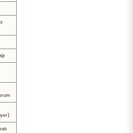
üz
ağı
orum
yor)
kalı