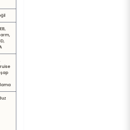
ğil
EB,
larm,
BD,
A
,
ruise
hşap
plama
Buz