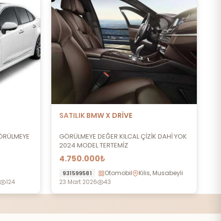
SATILIK BMW X DRİVE
ÖRÜLMEYE
GÖRÜLMEYE DEĞER KILCAL ÇİZİK DAHİ YOK
2024 MODEL TERTEMİZ
4.750.000₺
Otomobil
Kilis, Musabeyli
931599581
124
23 Mart 2026
43