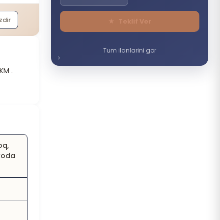
zdir
★
Teklif Ver
Tum ilanlarini gor
KM .
oq,
Skoda