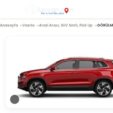
Anasayfa
Vasıta
Arazi Aracı, SUV Sınıfı, Pick Up
GÖRÜLME
›
›
›