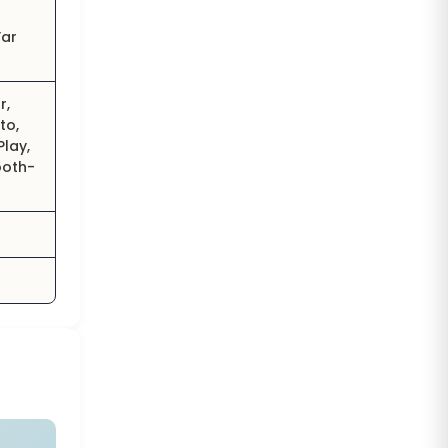
Far
r,
to,
Play,
ooth-