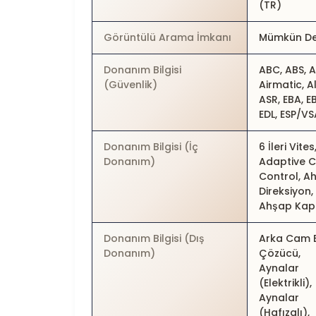
(TR)
Görüntülü Arama İmkanı
Mümkün De
Donanım Bilgisi
ABC, ABS, A
(Güvenlik)
Airmatic, A
ASR, EBA, E
EDL, ESP/VS
Donanım Bilgisi (İç
6 İleri Vites
Donanım)
Adaptive C
Control, A
Direksiyon,
Ahşap Ka
Donanım Bilgisi (Dış
Arka Cam 
Donanım)
Çözücü,
Aynalar
(Elektrikli),
Aynalar
(Hafızalı),