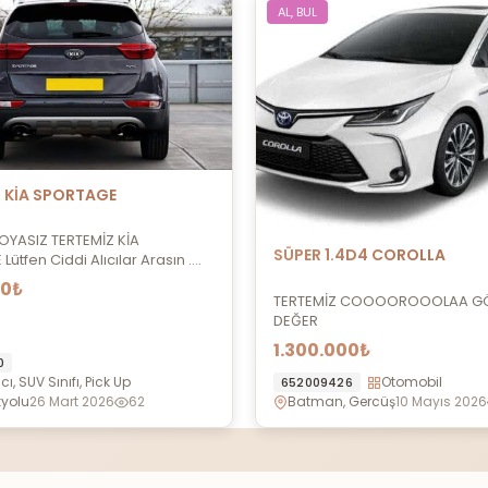
AL, BUL
 KİA SPORTAGE
OYASIZ TERTEMİZ KİA
SÜPER 1.4D4 COROLLA
ütfen Ciddi Alıcılar Arasın ….
00₺
TERTEMİZ COOOOROOOLAA G
DEĞER
1.300.000₺
0
cı, SUV Sınıfı, Pick Up
Otomobil
652009426
kyolu
26 Mart 2026
62
Batman, Gercüş
10 Mayıs 2026