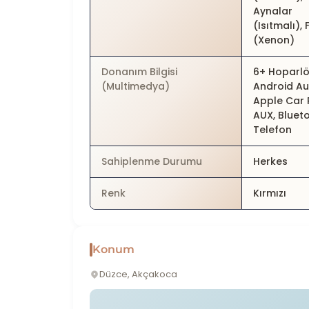
Aynalar
(Isıtmalı), 
(Xenon)
Donanım Bilgisi
6+ Hoparlö
(Multimedya)
Android Au
Apple Car 
AUX, Bluet
Telefon
Sahiplenme Durumu
Herkes
Renk
Kırmızı
Konum
Düzce, Akçakoca