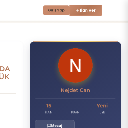
Giriş Yap
Ilan Ver
N
ODA
ŞÜK
Nejdet Can
15
—
Yeni
İLAN
PUAN
UYE
Mesaj