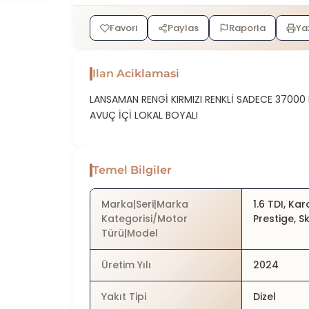
Favori
Paylas
Raporla
Ya
Ilan Aciklamasi
LANSAMAN RENGİ KIRMIZI RENKLİ SADECE 37000 
AVUÇ İÇİ LOKAL BOYALI
Temel Bilgiler
Marka|Seri|Marka
1.6 TDI, Kar
Kategorisi/Motor
Prestige, 
Türü|Model
Üretim Yılı
2024
Yakıt Tipi
Dizel