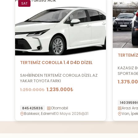
Pazarlik
Takasa Acik
SAT
TERTEMİZ
TERTEMİZ COROLLA 1.4 D4D DİZEL
KAZASIZ B
SPORTAGE L
SAHİBİNDEN TERTEMİZ COROLLA DİZEL AZ
YAKAR TOYOTA FARKI
1.375.0
1.235.000₺
1.250.000₺
14039599
Otomobil
Arazi Ara
845425836
Balıkesir, Edremit
10 Mayıs 2026
31
Van, İpe