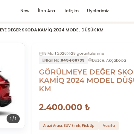
New
İlan Ara
İletişim
Üyelerimiz
YE DEĞER SKODA KAMİQ 2024 MODEL DÜŞÜK KM
19 Mart 2026
29 goruntulenme
Ilan No:
845468739
Düzce, Akçakoca
GÖRÜLMEYE DEĞER SK
KAMİQ 2024 MODEL DÜ
KM
2.400.000 ₺
1
/ 1
Arazi Aracı, SUV Sınıfı, Pick Up
Vasıta