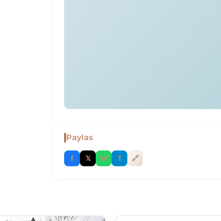
Paylas
f
𝕏
W
T
🔗