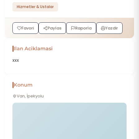
Hizmetler & Ustalar
Favori
Paylas
Raporla
Yazdir
Ilan Aciklamasi
xxx
Konum
Van, İpekyolu