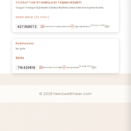
YOZGATTAN İSTANBULA EV TAŞIMA HİZMETİ
Yozgat’ ın Sorgun İlçesinden İstanbul Beylikdüzüne Evden eve taşıma hizmet...
Satin Alma
(30.000₺)
20 Kasım 2025
627358072
Evden Eve Taşıma Hizmeti
Ağrı, Ağrı Merkez
8
Robinovvvv
tey gule
500₺
28 Aralık 2023
716420818
Hizmetler & Ustalar
Van, İpekyolu
9
© 2026 heinzweltmeer.com