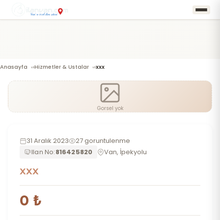
Anasayfa
Hizmetler & Ustalar
xxx
›
›
Gorsel yok
31 Aralık 2023
27 goruntulenme
Ilan No:
816425820
Van, İpekyolu
xxx
0 ₺