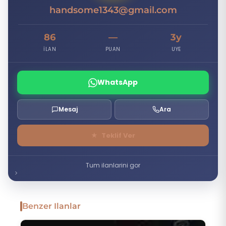
handsome1343@gmail.com
86
—
3y
İLAN
PUAN
UYE
WhatsApp
Mesaj
Ara
★
Teklif Ver
Tum ilanlarini gor
Benzer Ilanlar