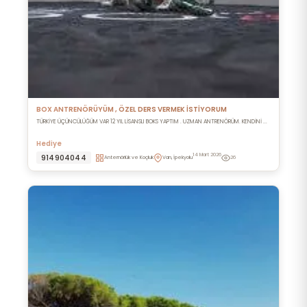
BOX ANTRENÖRÜYÜM , ÖZEL DERS VERMEK İSTİYORUM
TÜRKİYE ÜÇÜNCÜLÜĞÜM VAR 12 YIL LİSANSLI BOKS YAPTIM . UZMAN ANTRENÖRÜM. KENDİNİ ...
Hediye
14 Mart 2026
914904044
Anternörlük ve Koçluk
Van, İpekyolu
26