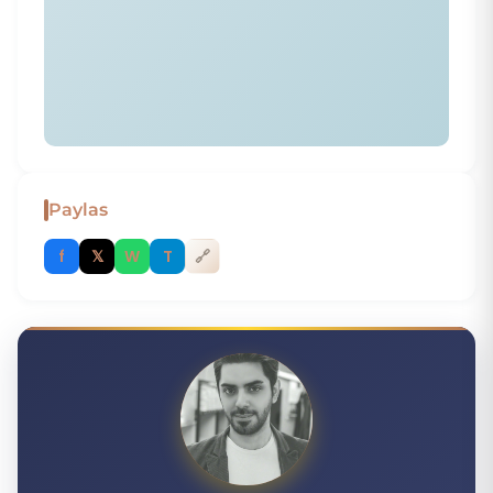
Paylas
f
𝕏
W
T
🔗
H