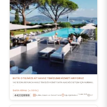
BUTİK OTELİMİZE AİT HAVUZ TEMİZLEME HİZMETİ ARIYORUZ
YAZ SEZONU BOYUNCA HAVUZ TEMİZLİĞİ HİZMETİ SATIN ALACAĞIZ İLETİŞİM İÇİN NURBANU
...
Satin Alma
(4.500₺)
7 Aralık 2025
442328188
Ev, Bina , Kurum ve Genel Temizlik
Ağrı, Ağrı Merkez
127