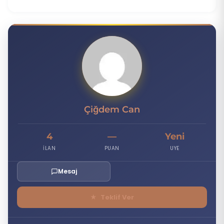
Ç
Çiğdem Can
4
—
Yeni
İLAN
PUAN
UYE
Mesaj
★
Teklif Ver