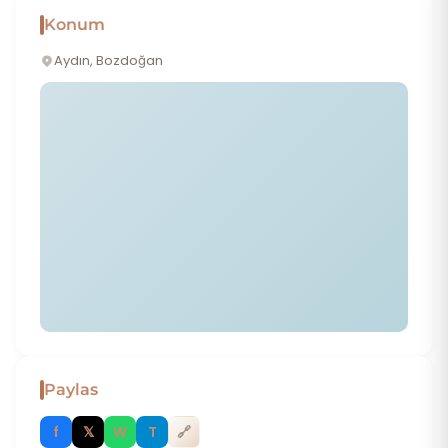
Konum
Aydın, Bozdoğan
Paylas
f
𝕏
W
T
🔗