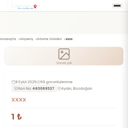
Anasayfa
Alışveriş
Dövme Ürünleri
xxxx
›
›
›
Gorsel yok
8 Eylül 2025
59 goruntulenme
Ilan No:
463088327
Aydın, Bozdoğan
xxxx
1 ₺