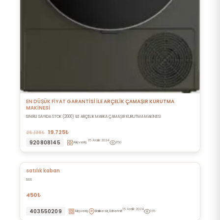
EN DÜŞÜK FİYAT GARANTİSİ İLE ARÇELİK ÇAMAŞIR KURUTMA
MAKİNESİ
SINIRLI SAYIDA STOK (2000) İLE ARÇELİK MARKA ÇAMAŞIR KURUTMA MAKİNESİ
19.725₺
26.136₺
15 Aralık 2024
920808145
Alışveriş
150
satılık kaban
xxx
450₺
15 Aralık 2024
403550209
Alışveriş
Balıkesir, Edremit
115