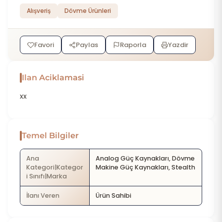
Alışveriş
Dövme Ürünleri
Favori
Paylas
Raporla
Yazdir
Ilan Aciklamasi
xx
Temel Bilgiler
Ana
Analog Güç Kaynakları, Dövme
Kategori|Kategor
Makine Güç Kaynakları, Stealth
i Sınıfı|Marka
İlanı Veren
Ürün Sahibi