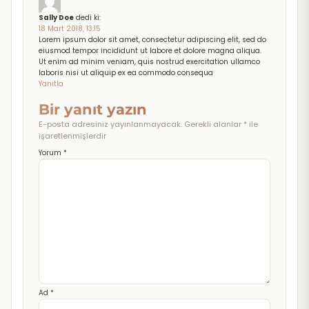
Sally Doe
dedi ki:
18 Mart 2018, 13:15
Lorem ipsum dolor sit amet, consectetur adipiscing elit, sed do
eiusmod tempor incididunt ut labore et dolore magna aliqua.
Ut enim ad minim veniam, quis nostrud exercitation ullamco
laboris nisi ut aliquip ex ea commodo consequa
Yanıtla
Bir yanıt yazın
E-posta adresiniz yayınlanmayacak.
Gerekli alanlar
*
ile
işaretlenmişlerdir
Yorum
*
Ad
*