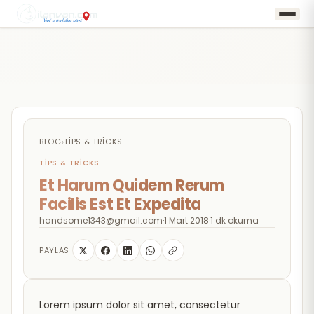
BLOG
›
TIPS & TRICKS
TIPS & TRICKS
Et Harum Quidem Rerum
Facilis Est Et Expedita
handsome1343@gmail.com
·
1 Mart 2018
·
1 dk okuma
PAYLAS
Lorem ipsum dolor sit amet, consectetur