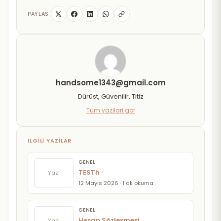
PAYLAS
handsome1343@gmail.com
Dürüst, Güvenilir, Titiz
Tum yazilari gor
ILGILI YAZILAR
GENEL
TESTh
Yazi
12 Mayıs 2026 · 1 dk okuma
GENEL
Hesap Sözleşmesi
Yazi