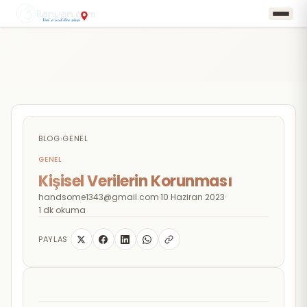
BLOG
›
GENEL
GENEL
Kişisel Verilerin Korunması
handsome1343@gmail.com
·
10 Haziran 2023
·
1 dk okuma
PAYLAS