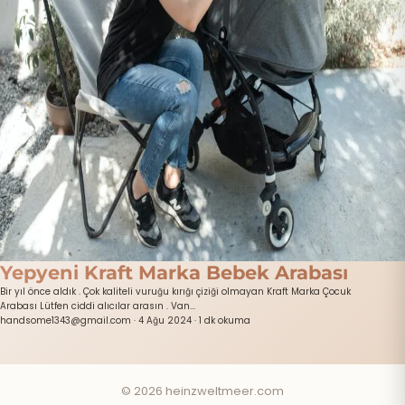
Yepyeni Kraft Marka Bebek Arabası
Bir yıl önce aldık . Çok kaliteli vuruğu kırığı çiziği olmayan Kraft Marka Çocuk
Arabası Lütfen ciddi alıcılar arasın . Van...
handsome1343@gmail.com
·
4 Ağu 2024
·
1 dk okuma
© 2026 heinzweltmeer.com