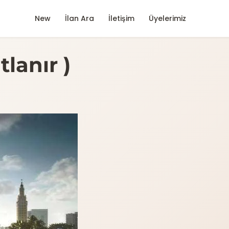
New
İlan Ara
İletişim
Üyelerimiz
lanır )