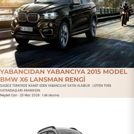
YABANCIDAN YABANCIYA 2015 MODEL
BMW X6 LANSMAN RENGİ
SADECE TÜRKİYEDE İKAMET EDEN YABANCILAR SATIN ALABİLİR . LÜTFEN TÜRK
VATANDAŞLARI ARAMASIN
Nejdet Can
·
23 Mar 2026
·
1 dk okuma