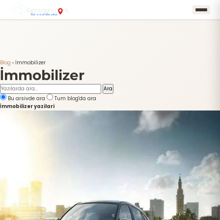
Blog
›
İmmobilizer
İmmobilizer
Ara
Bu arsivde ara
Tum blog'da ara
İmmobilizer yazilari