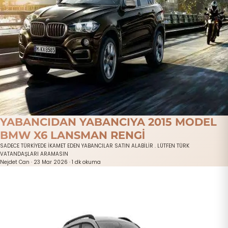
YABANCIDAN YABANCIYA 2015 MODEL
BMW X6 LANSMAN RENGİ
SADECE TÜRKİYEDE İKAMET EDEN YABANCILAR SATIN ALABİLİR . LÜTFEN TÜRK
VATANDAŞLARI ARAMASIN
Nejdet Can
·
23 Mar 2026
·
1 dk okuma