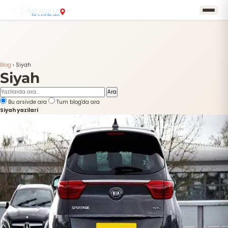
Blog
›
Siyah
Siyah
Ara
Bu arsivde ara
Tum blog'da ara
Siyah yazilari