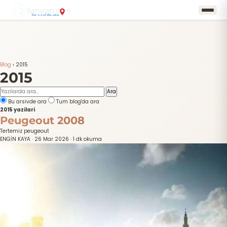
Blog
›
2015
2015
Ara
Bu arsivde ara
Tum blog'da ara
2015 yazilari
Peugeout 2008
Tertemiz peugeout
ENGİN KAYA
·
26 Mar 2026
·
1 dk okuma