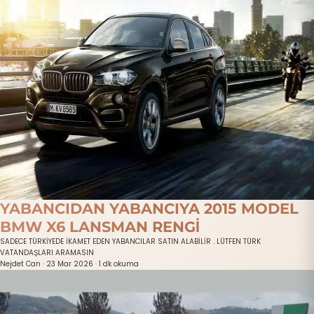
YABANCIDAN YABANCIYA 2015 MODEL
BMW X6 LANSMAN RENGİ
SADECE TÜRKİYEDE İKAMET EDEN YABANCILAR SATIN ALABİLİR . LÜTFEN TÜRK
VATANDAŞLARI ARAMASIN
Nejdet Can
·
23 Mar 2026
·
1 dk okuma