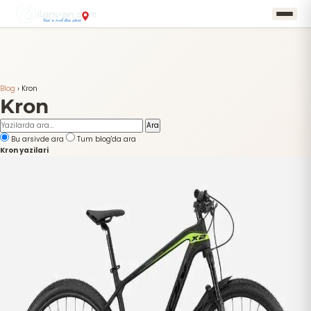
Blog
›
Kron
Kron
Ara
Bu arsivde ara
Tum blog'da ara
Kron yazilari