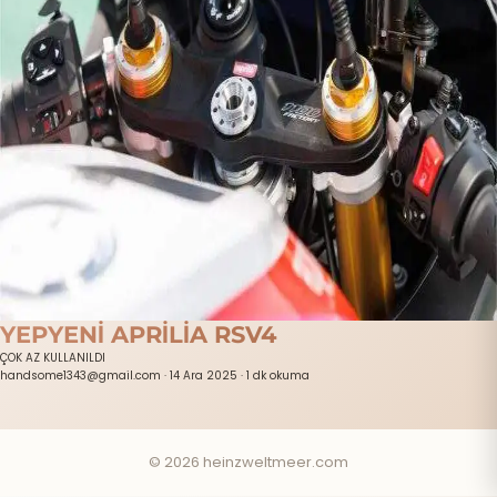
YEPYENİ APRİLİA RSV4
ÇOK AZ KULLANILDI
handsome1343@gmail.com
·
14 Ara 2025
·
1 dk okuma
© 2026 heinzweltmeer.com