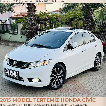
handsome1343@gmail.com
·
6 Ara 2025
·
1 dk okuma
2015 MODEL TERTEMİZ HONDA CİVİC
FEVZİ BABADAN SATILIK HONDA CİVİC CINCIK GİBİİLETİŞİM :FEVZİ AYIBOĞAN