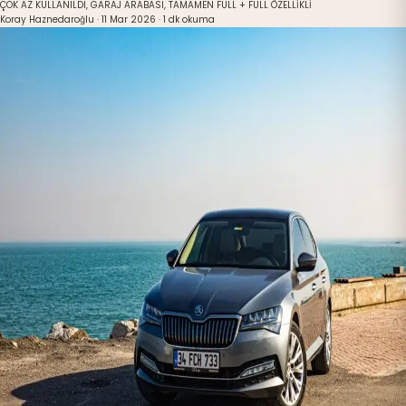
ÇOK AZ KULLANILDI, GARAJ ARABASI, TAMAMEN FULL + FULL ÖZELLİKLİ
Koray Haznedaroğlu
·
11 Mar 2026
·
1 dk okuma