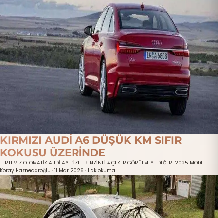
KIRMIZI AUDİ A6 DÜŞÜK KM SIFIR
KOKUSU ÜZERİNDE
TERTEMİZ OTOMATİK AUDİ A6 DİZEL BENZİNLİ 4 ÇEKER GÖRÜLMEYE DEĞER. 2025 MODEL
Koray Haznedaroğlu
·
11 Mar 2026
·
1 dk okuma