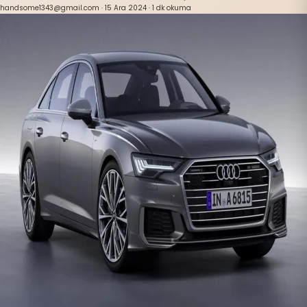
handsome1343@gmail.com
·
15 Ara 2024
·
1 dk okuma