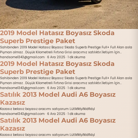
2019 Model Hatasız Boyasız Skoda
Superb Prestige Paket
Sahibinden 2019 Model Hatasız Boyasız Skoda Superb Prestige Full+ Full Alan asla
Pişman olmaz . Düşük Kilometreli Fırtına Grisi aracımız satılıktır.İletişim İçin...
handsome1343@gmail.com
·
6 Ara 2025
·
1 dk okuma
2019 Model Hatasız Boyasız Skoda
Superb Prestige Paket
Sahibinden 2019 Model Hatasız Boyasız Skoda Superb Prestige Full+ Full Alan asla
Pişman olmaz . Düşük Kilometreli Fırtına Grisi aracımız satılıktır.İletişim İçin...
handsome1343@gmail.com
·
6 Ara 2025
·
1 dk okuma
Satılık 2013 Model Audi A6 Boyasız
Kazasız
Kazasız belasız boyasız aracımı satıyorum Lütlkfkfşifkldfldşl
handsome1343@gmail.com
·
6 Ara 2025
·
1 dk okuma
Satılık 2013 Model Audi A6 Boyasız
Kazasız
Kazasız belasız boyasız aracımı satıyorum Lütlkfkfşifkldfldşl