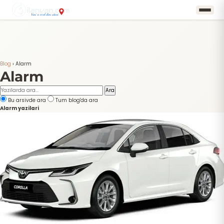
Blog
›
Alarm
Alarm
Ara
Bu arsivde ara
Tum blog'da ara
Alarm yazilari