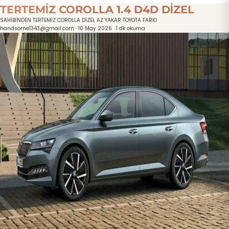
TERTEMİZ COROLLA 1.4 D4D DİZEL
SAHİBİNDEN TERTEMİZ COROLLA DİZEL AZ YAKAR TOYOTA FARKI
handsome1343@gmail.com
·
10 May 2026
·
1 dk okuma