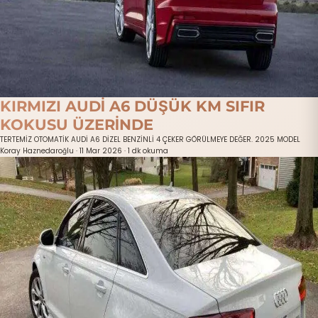
KIRMIZI AUDİ A6 DÜŞÜK KM SIFIR
KOKUSU ÜZERİNDE
TERTEMİZ OTOMATİK AUDİ A6 DİZEL BENZİNLİ 4 ÇEKER GÖRÜLMEYE DEĞER. 2025 MODEL
Koray Haznedaroğlu
·
11 Mar 2026
·
1 dk okuma