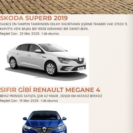
SKODA SUPERB 2019
SADECE ÖN TAMPON TAMİRİNDEN DOLAYI SİGORTANIN ŞİŞİRME TRAMERİ VAR 27000 TL
KAPUTTA VEYA BAŞKA BİR YERDE HERHANGİ BİR SIKINTI BOYA...
Nejdet Can
·
23 Mar 2026
·
1 dk okuma
SIFIR GİBİ RENAULT MEGANE 4
BEYAZ PRENSES SATIŞTA, ÇOK AZ YAKAR , DÜŞÜK KM HATASIZ BOYASIZ
Nejdet Can
·
19 Mar 2026
·
1 dk okuma