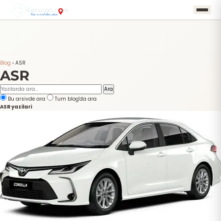
Blog
›
ASR
ASR
Ara
Bu arsivde ara
Tum blog'da ara
ASR yazilari