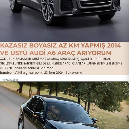
KAZASIZ BOYASIZ AZ KM YAPMIŞ 2014
VE ÜSTÜ AUDİ A6 ARAÇ ARIYORUM
ÇOK UZUN ZAMANDIR AUDİ MARKA ARAÇ ARIYORUM.AÇIKÇASI BU DURUMDAN
SIKILDIM.ELİNDE BAHSETTİĞİM ÖZELLİKLERDE ARACI OLANLAR LÜTFENBENİMLE İLETİŞİME
GEÇSİNLER2014 ve sonrası ilanımda...
handsome1343@gmail.com
·
23 Tem 2024
·
1 dk okuma