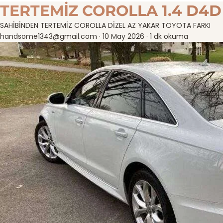
TERTEMİZ COROLLA 1.4 D4D
SAHİBİNDEN TERTEMİZ COROLLA DİZEL AZ YAKAR TOYOTA FARKI
handsome1343@gmail.com
·
10 May 2026
·
1 dk okuma