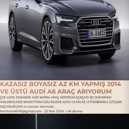
KAZASIZ BOYASIZ AZ KM YAPMIŞ 2014
VE ÜSTÜ AUDİ A6 ARAÇ ARIYORUM
ÇOK UZUN ZAMANDIR AUDİ MARKA ARAÇ ARIYORUM.AÇIKÇASI BU DURUMDAN
SIKILDIM.ELİNDE BAHSETTİĞİM ÖZELLİKLERDE ARACI OLANLAR LÜTFENBENİMLE İLETİŞİME
GEÇSİNLER2014 ve sonrası ilanımda...
handsome1343@gmail.com
·
23 Tem 2024
·
1 dk okuma