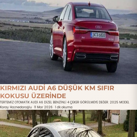
KIRMIZI AUDİ A6 DÜŞÜK KM SIFIR
KOKUSU ÜZERİNDE
TERTEMİZ OTOMATİK AUDİ A6 DİZEL BENZİNLİ 4 ÇEKER GÖRÜLMEYE DEĞER. 2025 MODEL
Koray Haznedaroğlu
·
11 Mar 2026
·
1 dk okuma