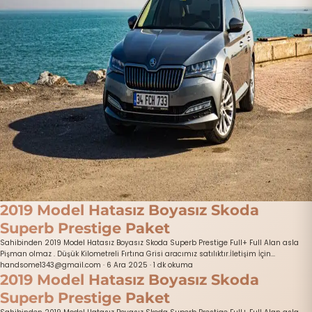
2019 Model Hatasız Boyasız Skoda
Superb Prestige Paket
Sahibinden 2019 Model Hatasız Boyasız Skoda Superb Prestige Full+ Full Alan asla
Pişman olmaz . Düşük Kilometreli Fırtına Grisi aracımız satılıktır.İletişim İçin...
handsome1343@gmail.com
·
6 Ara 2025
·
1 dk okuma
2019 Model Hatasız Boyasız Skoda
Superb Prestige Paket