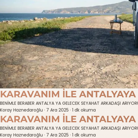
KARAVANIM İLE ANTALYAYA
BENİMLE BERABER ANTALYA YA GELECEK SEYAHAT ARKADAŞI ARIYORUM
Koray Haznedaroğlu
·
7 Ara 2025
·
1 dk okuma
KARAVANIM İLE ANTALYAYA
BENİMLE BERABER ANTALYA YA GELECEK SEYAHAT ARKADAŞI ARIYORUM
Koray Haznedaroğlu
·
7 Ara 2025
·
1 dk okuma