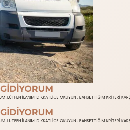
 GİDİYORUM
 .LÜTFEN İLANIMI DİKKATLİCE OKUYUN . BAHSETTİĞİM KRİTERİ KAR
 GİDİYORUM
 .LÜTFEN İLANIMI DİKKATLİCE OKUYUN . BAHSETTİĞİM KRİTERİ KAR