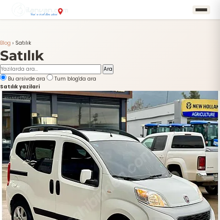
Blog
›
Satılık
Satılık
Ara
Bu arsivde ara
Tum blog'da ara
Satılık yazilari