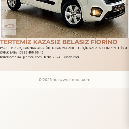
TERTEMİZ KAZASIZ BELASIZ FİORİNO
PAZARLIK ARAÇ BAŞINDA OLURLÜTFEN BOŞ MUHABBETLER İÇİN RAHATSIZ ETMEYİNİLETİŞİM
İSHAK BABA : 0595 455 55 45
handsome1343@gmail.com
·
11 Nis 2024
·
1 dk okuma
© 2026 heinzweltmeer.com