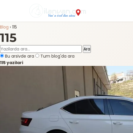
Blog
›
115
115
Ara
Bu arsivde ara
Tum blog'da ara
115 yazilari