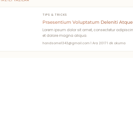
IKETLI YAZILAR
TIPS & TRICKS
Praesentium Voluptatum Deleniti Atque
Lorem ipsum dolor sit amet, consectetur adipiscin
et dolore magna aliqua.
handsome1343@gmail.com
·
1 Ara 2017
·
1 dk okuma