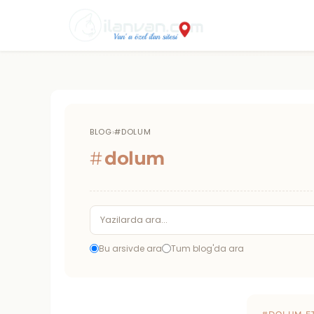
BLOG
›
#DOLUM
#
dolum
Bu arsivde ara
Tum blog'da ara