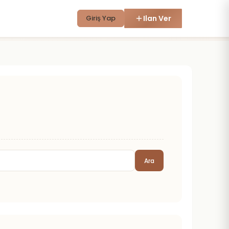
Giriş Yap
Ilan Ver
Ara