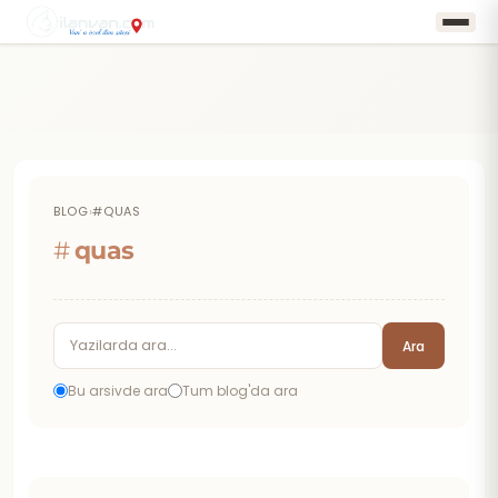
BLOG
›
#QUAS
#
quas
Ara
Bu arsivde ara
Tum blog'da ara