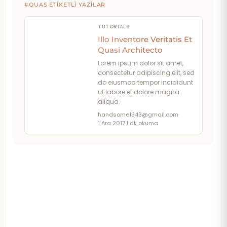
#QUAS ETIKETLI YAZILAR
TUTORIALS
Illo Inventore Veritatis Et
Quasi Architecto
Lorem ipsum dolor sit amet,
consectetur adipiscing elit, sed
do eiusmod tempor incididunt
ut labore et dolore magna
aliqua.
handsome1343@gmail.com
·
1 Ara 2017
·
1 dk okuma