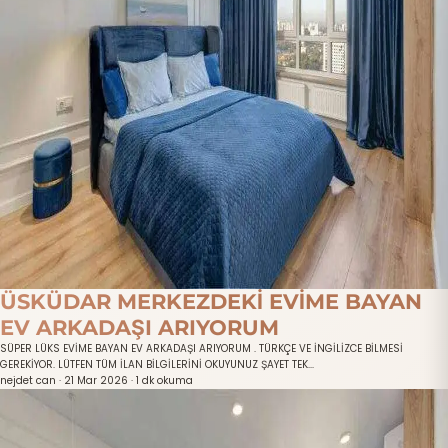
ÜSKÜDAR MERKEZDEKİ EVİME BAYAN
EV ARKADAŞI ARIYORUM
SÜPER LÜKS EVİME BAYAN EV ARKADAŞI ARIYORUM . TÜRKÇE VE İNGİLİZCE BİLMESİ
GEREKİYOR. LÜTFEN TÜM İLAN BİLGİLERİNİ OKUYUNUZ ŞAYET TEK...
nejdet can
·
21 Mar 2026
·
1 dk okuma