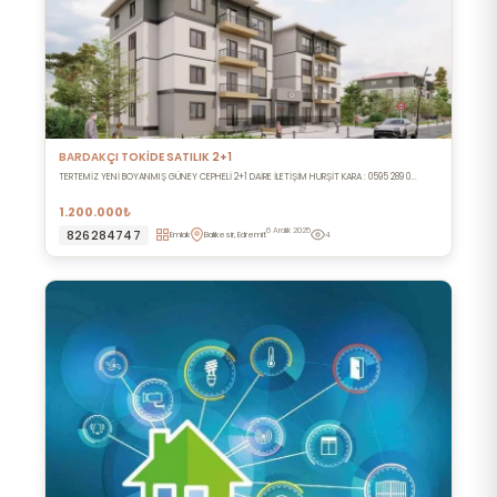
BARDAKÇI TOKİDE SATILIK 2+1
TERTEMİZ YENİ BOYANMIŞ GÜNEY CEPHELİ 2+1 DAİRE İLETİŞİM HURŞİT KARA : 0595 289 0...
1.200.000₺
6 Aralık 2025
826284747
Emlak
Balıkesir, Edremit
4