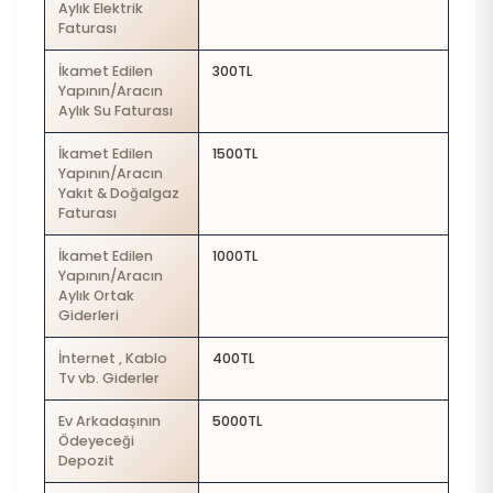
Aylık Elektrik
Faturası
İkamet Edilen
300TL
Yapının/Aracın
Aylık Su Faturası
İkamet Edilen
1500TL
Yapının/Aracın
Yakıt & Doğalgaz
Faturası
İkamet Edilen
1000TL
Yapının/Aracın
Aylık Ortak
Giderleri
İnternet , Kablo
400TL
Tv vb. Giderler
Ev Arkadaşının
5000TL
Ödeyeceği
Depozit