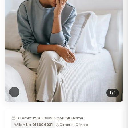
1
/ 1
10 Temmuz 2023
214 goruntulenme
Ilan No:
918696231
Giresun, Görele