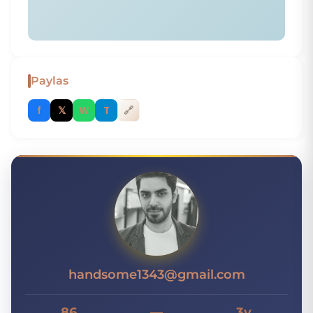
Paylas
f
𝕏
W
T
🔗
H
handsome1343@gmail.com
86
—
3y