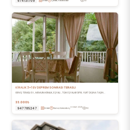
974131709
Emlak
Çankırı, Atkaracalar
30
KİRALIK 3+1 EV DEPREM SONRASI TERASLI
GENİŞ TERASLI EV , MEMURA KİRALIK, EŞYALI , TÜM EŞYALAR SIFIR, YURT DIŞINA TAŞIN...
33.000₺
14 Mart 2026
947785247
Emlak
Bursa, Karacabey
50