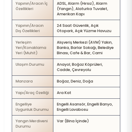
Yapının/Aracın İç
ADSL, Alarm (Hırsız), Alarm
Özellikleri
(Yangın), Alaturka Tuvalet,
Amerikan Kapı
Yapının/Aracın
24 Saat Güvenlik, Açık
Dış Özellikleri
Otopark, Açık Yüzme Havuzu
Yerleşim
Alışveriş Merkezi (AVM) Yakın,
Yeri/Konaklama
Banka, Barlar Sokağı, Belediye
Yeri (Muhit)
Binası, Cafe & Bar, Cami
Ulaşım Durumu
Anayol, Boğaz Köprüleri,
Cadde, Çevreyolu
Manzara
Boğaz, Deniz, Doğa
Yapı/Araç Özelliği
Ara Kat
Engelliye
Engelli Asansör, Engelli Banyo,
Uygunluk Durumu
Engelli Lavabosu
Yangın Merdiveni
Var (Bina İçinde)
Durumu