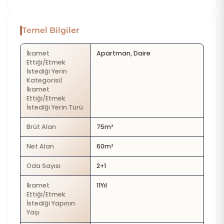
Temel Bilgiler
İkamet
Apartman, Daire
Ettiği/Etmek
İstediği Yerin
Kategorisi|
İkamet
Ettiği/Etmek
İstediği Yerin Türü
Brüt Alan
75m²
Net Alan
60m²
Oda Sayısı
2+1
İkamet
11Yıl
Ettiği/Etmek
İstediği Yapının
Yaşı