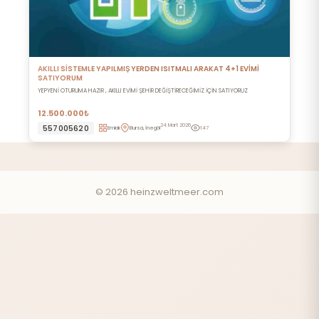
AKILLI SİSTEMLE YAPILMIŞ YERDEN ISITMALI ARAKAT 4+1 EVİMİ
SATIYORUM
YEPYENİ OTURUMA HAZIR , AKILLI EVİMİ ŞEHİR DEĞİŞTİRECEĞİMİZ İÇİN SATIYORUZ
12.500.000₺
24 Mart 2026
557005620
Emlak
Bursa, İnegöl
147
© 2026 heinzweltmeer.com