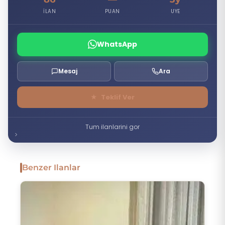
İLAN
PUAN
UYE
WhatsApp
Mesaj
Ara
★
Teklif Ver
Tum ilanlarini gor
Benzer Ilanlar