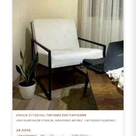
KİRALIK 2+1 EŞYALI, TERTEMİZ ESKİ YAPI DAİRE
UZUN YILLAR EVİMİZDE OTURACAK , MEMUR KİRACI ARIYORUZ . YURT DIŞINDA YAŞADIĞIMIZ...
28.000₺
16 Mart 2026