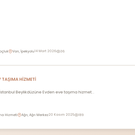
14 Mart 2026
oçluk
Van, İpekyolu
36
 TAŞIMA HİZMETİ
 İstanbul Beylikdüzüne Evden eve taşıma hizmet...
20 Kasım 2025
ma Hizmeti
Ağrı, Ağrı Merkez
189