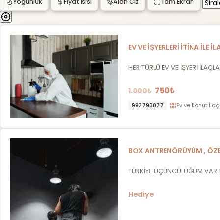
Yogunluk
Fiyat Isisi
Alan Ciz
Tam Ekran
EV VE İŞYERLERİ İTİNA İLE İ
HER TÜRLÜ EV VE İŞYERİ İLAÇLAMAS
750₺
1.000₺
992793077
Ev ve Konut İla
BOX ANTRENÖRÜYÜM , ÖZE
TÜRKİYE ÜÇÜNCÜLÜĞÜM VAR 12 
Hediye