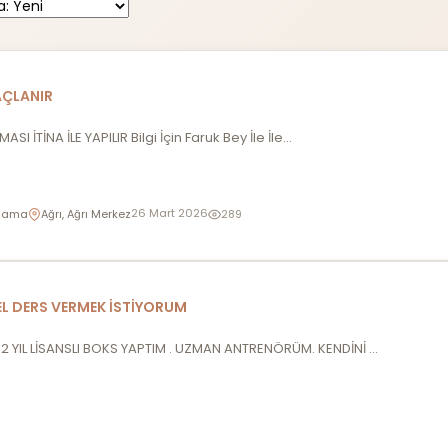
LAÇLANIR
I İTİNA İLE YAPILIR Bilgi İçin Faruk Bey İle İle...
26 Mart 2026
çlama
Ağrı, Ağrı Merkez
289
L DERS VERMEK İSTİYORUM
YIL LİSANSLI BOKS YAPTIM . UZMAN ANTRENÖRÜM. KENDİNİ ...