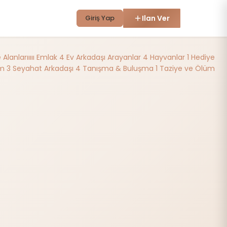
Giriş Yap
Ilan Ver
lanlarııııı
Emlak
4
Ev Arkadaşı Arayanlar
4
Hayvanlar
1
Hediye
im
3
Seyahat Arkadaşı
4
Tanışma & Buluşma
1
Taziye ve Ölüm