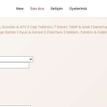
New
İlan Ara
İletişim
Üyelerimiz
et, Scooter & ATV
3
Cep Telefonu
7
Davet, Teklif & İstek
1
Deneme A
ıp İlanları
1
Oyun & Konsol
2
Özel Ders
2
Reklam ,Tanıtım & İndir