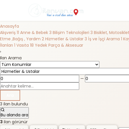
Anasayfa
Alışveriş
11
Anne & Bebek
3
Bilişim Teknolojileri
3
Bisiklet, Motosikl
Etme ,Bağış , Yardım
2
Hizmetler & Ustalar
3
İş ve İşçi Arama
1
Kay
İlanları
1
Vasıta
18
Yedek Parça & Aksesuar
›
Ilan Arama
—
Ara
3 ilan bulundu
Bu alanda ara
3
ilan görünür