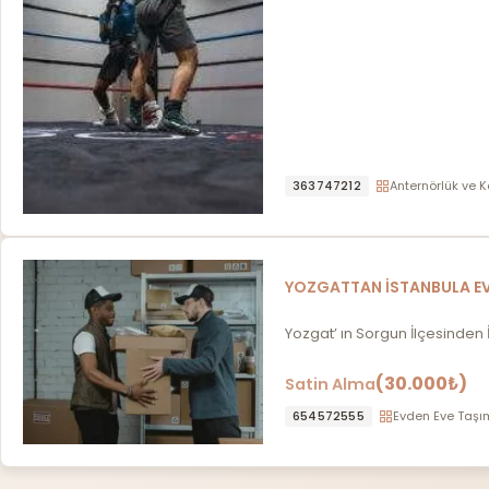
363747212
Anternörlük ve K
YOZGATTAN İSTANBULA EV
Yozgat’ ın Sorgun İlçesinden
(30.000₺)
Satin Alma
654572555
Evden Eve Taşı