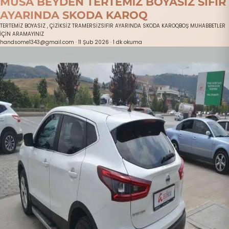
MUSA BEYDEN TERTEMİZ BOYASIZ SIFIR
AYARINDA SKODA KAROQ
TERTEMİZ BOYASIZ , ÇİZİKSİZ TRAMERSİZSIFIR AYARINDA SKODA KAROQBOŞ MUHABBETLER
İÇİN ARAMAYINIZ
handsome1343@gmail.com
·
11 Şub 2026
·
1 dk okuma