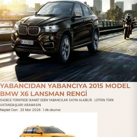
YABANCIDAN YABANCIYA 2015 MODEL
BMW X6 LANSMAN RENGİ
SADECE TÜRKİYEDE İKAMET EDEN YABANCILAR SATIN ALABİLİR . LÜTFEN TÜRK
VATANDAŞLARI ARAMASIN
Nejdet Can
·
23 Mar 2026
·
1 dk okuma