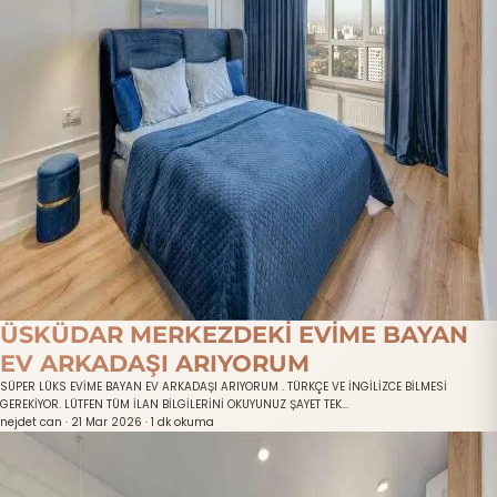
ÜSKÜDAR MERKEZDEKİ EVİME BAYAN
EV ARKADAŞI ARIYORUM
SÜPER LÜKS EVİME BAYAN EV ARKADAŞI ARIYORUM . TÜRKÇE VE İNGİLİZCE BİLMESİ
GEREKİYOR. LÜTFEN TÜM İLAN BİLGİLERİNİ OKUYUNUZ ŞAYET TEK...
nejdet can
·
21 Mar 2026
·
1 dk okuma