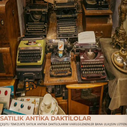
SATILIK ANTİKA DAKTİLOLAR
ÇEŞİTLİ TEMİZLİKTE SATILIK ANTİKA DAKTİLOLARIM VARİLGİLENENLER BANA ULAŞSIN LÜTFEN