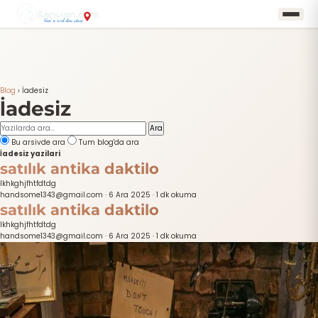
Blog
›
İadesiz
İadesiz
Ara
Bu arsivde ara
Tum blog'da ara
İadesiz yazilari
satılık antika daktilo
lkhkghjfhtfdtdg
handsome1343@gmail.com
·
6 Ara 2025
·
1 dk okuma
satılık antika daktilo
lkhkghjfhtfdtdg
handsome1343@gmail.com
·
6 Ara 2025
·
1 dk okuma