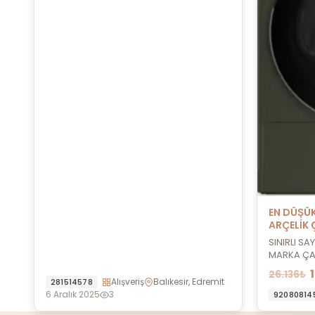
EN DÜŞÜK
ARÇELİK
MAKİNESİ
SINIRLI SA
MARKA ÇA
26.136₺
Alışveriş
Balıkesir, Edremit
281514578
6 Aralık 2025
3
92080814