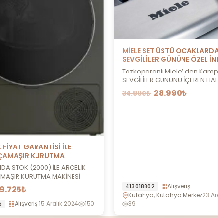
MİELE SET ÜSTÜ OCAKLARD
SEVGİLİLER GÜNÜNE ÖZEL İN
Tozkoparanlı Miele’ den Kam
SEVGİLİLER GÜNÜNÜ İÇEREN HA
İND...
28.990₺
34.990₺
 FİYAT GARANTİSİ İLE
 ÇAMAŞIR KURUTMA
YIDA STOK (2000) İLE ARÇELİK
MAŞIR KURUTMA MAKİNESİ
Alışveriş
413018802
19.725₺
Kütahya, Kütahya Merkez
23 Ar
Alışveriş
15 Aralık 2024
150
39
5