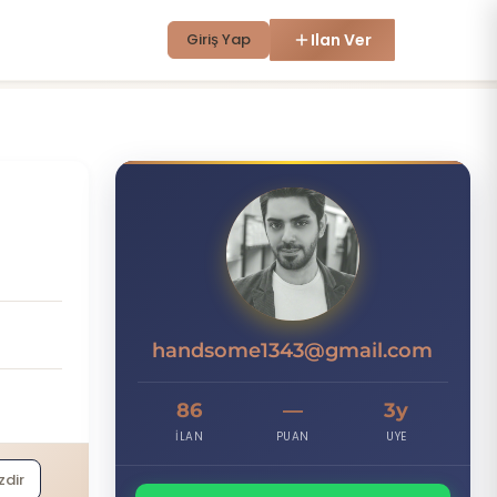
Giriş Yap
Ilan Ver
H
handsome1343@gmail.com
86
—
3y
İLAN
PUAN
UYE
zdir