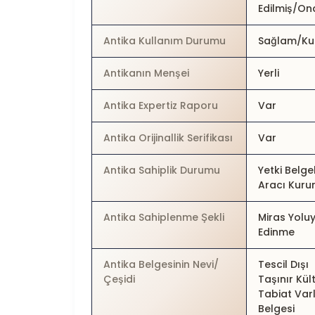
Edilmiş/On
Antika Kullanım Durumu
Sağlam/Kull
Antikanın Menşei
Yerli
Antika Expertiz Raporu
Var
Antika Orijinallik Serifikası
Var
Antika Sahiplik Durumu
Yetki Belgel
Aracı Kur
Antika Sahiplenme Şekli
Miras Yolu
Edinme
Antika Belgesinin Nevi/
Tescil Dışı
Çeşidi
Taşınır Kül
Tabiat Varl
Belgesi