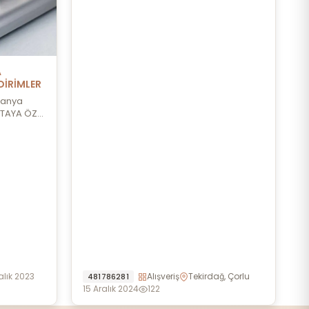
A
DİRİMLER
panya
FTAYA ÖZEL
alık 2023
Alışveriş
Tekirdağ, Çorlu
481786281
15 Aralık 2024
122