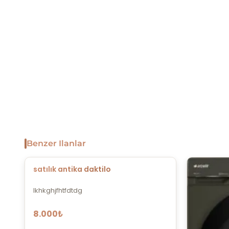
Benzer Ilanlar
satılık antika daktilo
lkhkghjfhtfdtdg
8.000₺