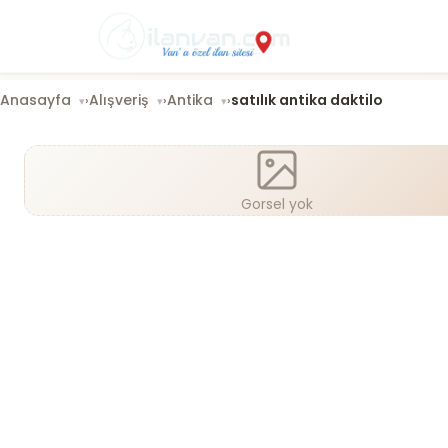
Anasayfa
Alışveriş
Antika
satılık antika daktilo
›
›
›
Gorsel yok