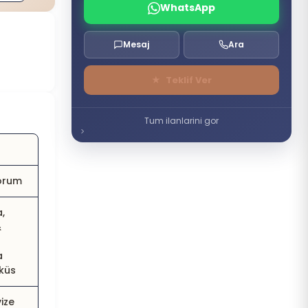
WhatsApp
Mesaj
Ara
★
Teklif Ver
Tum ilanlarini gor
i
orum
,
&
a
öküs
ize