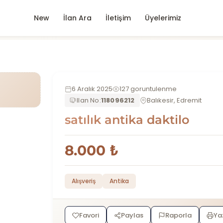
New
İlan Ara
İletişim
Üyelerimiz
6 Aralık 2025
127 goruntulenme
Ilan No:
118096212
Balıkesir, Edremit
satılık antika daktilo
8.000 ₺
Alışveriş
Antika
Favori
Paylas
Raporla
Ya