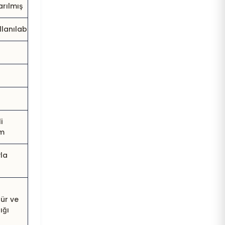
arılmış
anılabilir
i
um
yla
tür ve
ığı