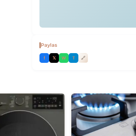
Paylas
f
𝕏
W
T
🔗