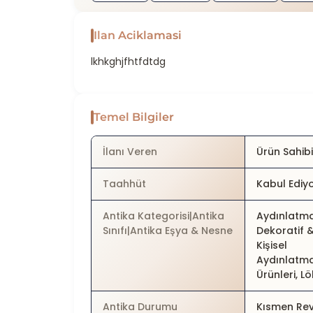
Ilan Aciklamasi
lkhkghjfhtfdtdg
Temel Bilgiler
İlanı Veren
Ürün Sahib
Taahhüt
Kabul Ediy
Antika Kategorisi|Antika
Aydınlatma
Sınıfı|Antika Eşya & Nesne
Dekoratif 
Kişisel
Aydınlatm
Ürünleri, L
Antika Durumu
Kısmen Rev