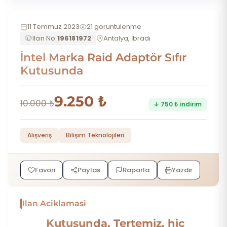
11 Temmuz 2023
21 goruntulenme
Ilan No:
196181972
Antalya, İbradı
İntel Marka Raid Adaptör Sıfır
Kutusunda
9.250 ₺
10.000 ₺
↓ 750 ₺ indirim
Alışveriş
Bilişim Teknolojileri
Favori
Paylas
Raporla
Yazdir
Ilan Aciklamasi
Kutusunda, Tertemiz, hiç