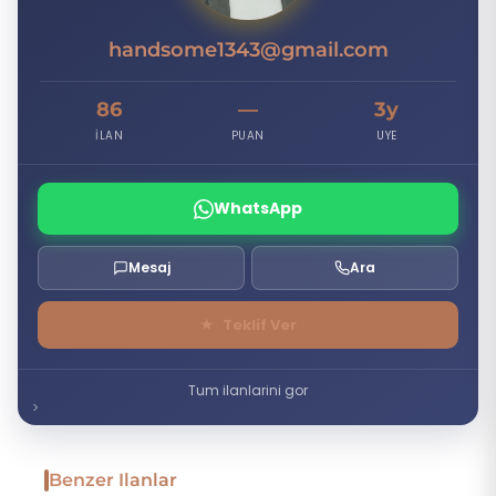
handsome1343@gmail.com
86
—
3y
İLAN
PUAN
UYE
WhatsApp
Mesaj
Ara
★
Teklif Ver
Tum ilanlarini gor
Benzer Ilanlar