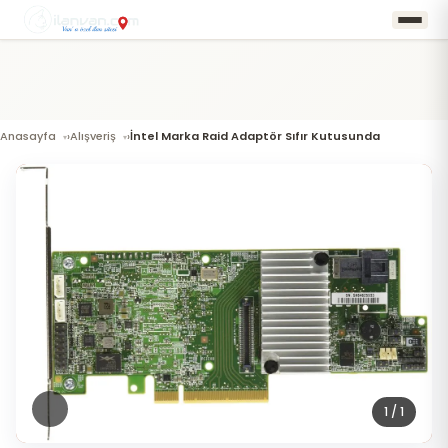
Anasayfa
Alışveriş
İntel Marka Raid Adaptör Sıfır Kutusunda
›
›
1
/ 1