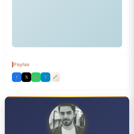
Paylas
f
𝕏
W
T
🔗
H