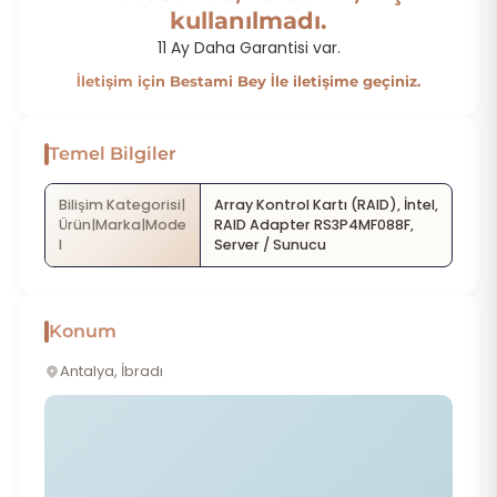
kullanılmadı.
11 Ay Daha Garantisi var.
İletişim için Bestami Bey İle iletişime geçiniz.
Temel Bilgiler
Bilişim Kategorisi|
Array Kontrol Kartı (RAID), İntel,
Ürün|Marka|Mode
RAID Adapter RS3P4MF088F,
l
Server / Sunucu
Konum
Antalya, İbradı