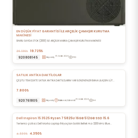
EN DÜŞÜK FİYAT GARANTİSİ İLE ARÇELİK ÇAMAŞIR KURUTMA
MAKİNESİ
SINIRLI SAYIDA STOK (2000) İLE ARÇELİK MARKA ÇAMAŞIR KURUTMA MAKİNESİ
19.725₺
26.136₺
15 Aralık 2024
920808145
Alışveriş
150
SATILIK ANTİKA DAKTİLOLAR
ÇEŞİTLİ TEMİZLİKTE SATILIK ANTİKA DAKTİLOLARIM VAR İLGİLENENLER BANA ULAŞSIN LÜT...
7.800₺
15 Aralık 2024
920761805
Alışveriş
Balıkesir, Edremit
94
Dell Inspiron 15 3525 Ryzen 7 5825U 16GB 512GB SSD 15.6
Tertemiz çiziksiz Dell Marka Laptop İhtiyaçtan Satılık Bellek Hızı 3200 MHz Blue...
4.350₺
4.500₺