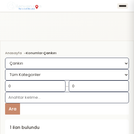
Anasayfa
Konumlar
Çankırı
›
›
—
Ara
1 ilan bulundu