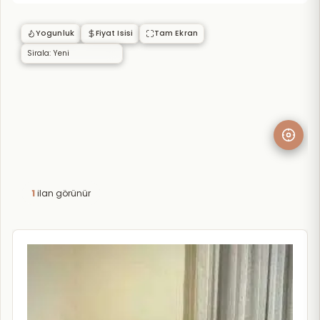
Yogunluk
Fiyat Isisi
Tam Ekran
1
ilan görünür