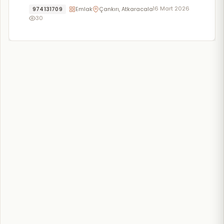
16 Mart 2026
974131709
Emlak
Çankırı, Atkaracalar
30