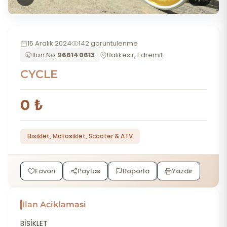
15 Aralık 2024
142 goruntulenme
Ilan No:
966140613
Balıkesir, Edremit
CYCLE
0 ₺
Bisiklet, Motosiklet, Scooter & ATV
Favori
Paylas
Raporla
Yazdir
Ilan Aciklamasi
BİSİKLET