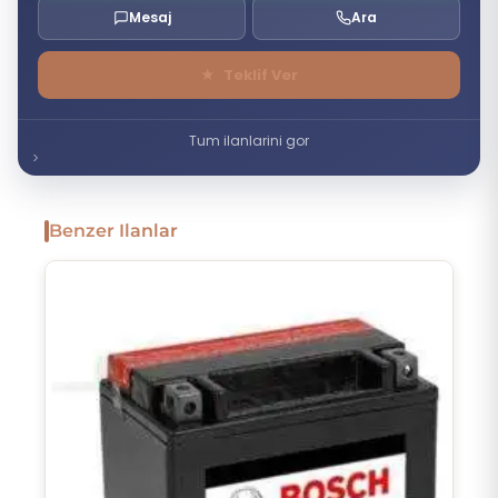
Mesaj
Ara
★
Teklif Ver
Tum ilanlarini gor
Benzer Ilanlar