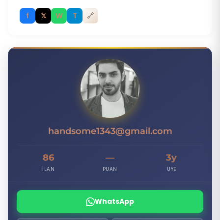
f
𝕏
W
T
🔗
H
handsome1343@gmail.com
86
—
3y
İLAN
PUAN
UYE
WhatsApp