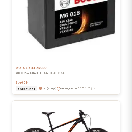
MOTOSİKLET AKÜSÜ
SADECE 2 AY KULLANILDI . 10 AY GARANTİSİ VAR.
3.400₺
13 Aralık 2025
851580581
Akü (Batarya)
Balıkesir, Edremit
18