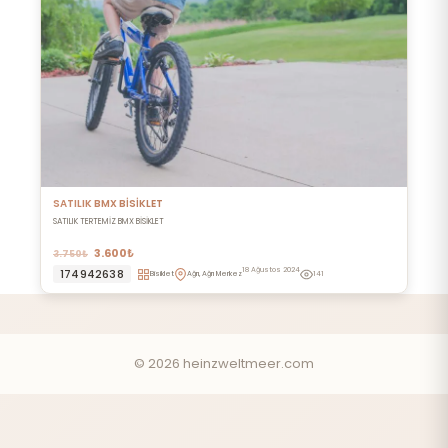
SATILIK BMX BİSİKLET
SATILIK TERTEMİZ BMX BİSİKLET
3.600₺
3.750₺
18 Ağustos 2024
174942638
Bisiklet
Ağrı, Ağrı Merkez
141
© 2026 heinzweltmeer.com