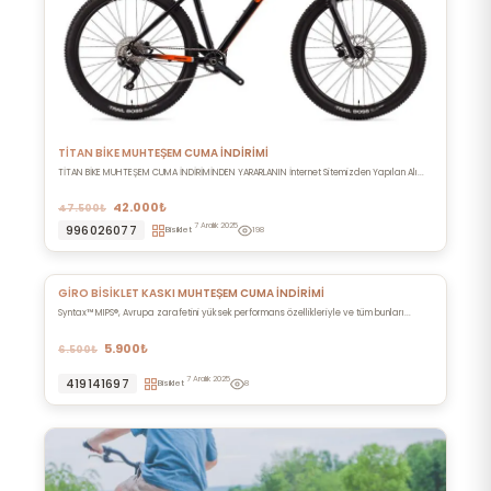
TİTAN BİKE MUHTEŞEM CUMA İNDİRİMİ
TİTAN BİKE MUHTEŞEM CUMA İNDİRİMİNDEN YARARLANIN İnternet Sitemizden Yapılan Alı...
42.000₺
47.500₺
7 Aralık 2025
996026077
Bisiklet
198
GİRO BİSİKLET KASKI MUHTEŞEM CUMA İNDİRİMİ
Syntax™ MIPS®, Avrupa zarafetini yüksek performans özellikleriyle ve tüm bunları...
5.900₺
6.500₺
7 Aralık 2025
419141697
Bisiklet
8